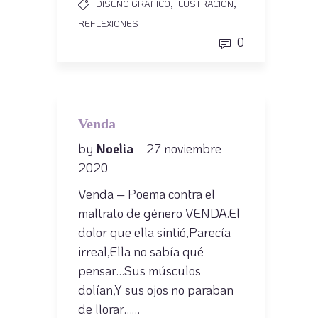
,
,
DISEÑO GRAFICO
ILUSTRACIÓN
REFLEXIONES
0
Venda
by
Noelia
27 noviembre
2020
Venda – Poema contra el
maltrato de género VENDA.El
dolor que ella sintió,Parecía
irreal,Ella no sabía qué
pensar…Sus músculos
dolían,Y sus ojos no paraban
de llorar……