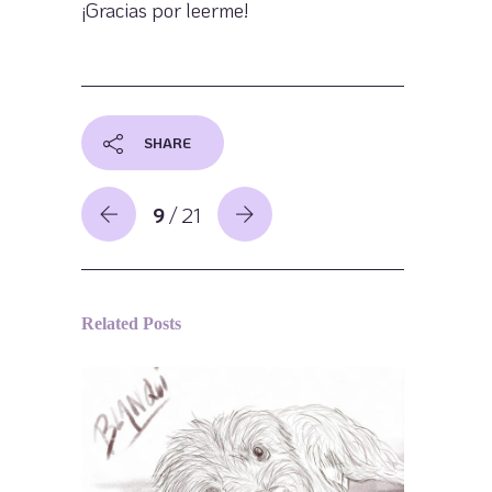
¡Gracias por leerme!
SHARE
9
/ 21
Related Posts