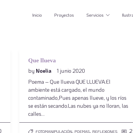
Inicio
Proyectos
Servicios
Ilustr
Que llueva
by
Noelia
1 junio 2020
Poema – Que llueva QUE LLUEVA.El
ambiente está cargado, el mundo
contaminado,Pues apenas llueve, y los ríos
se están secando.Las nubes ya no lloran, las
calles…
0
,
,
2
FOTOMANIPULACIÓN
POEMAS
REFLEXIONES