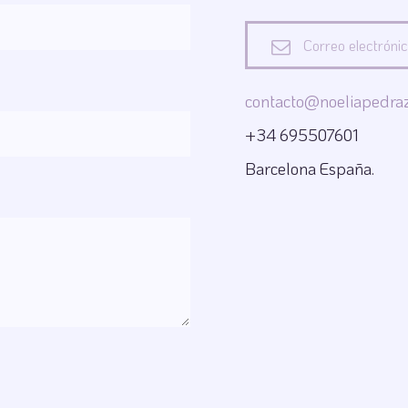
Correo electróni
contacto@noeliapedra
+34 695507601
Barcelona España.