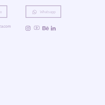
co
Whatsapp
za.com